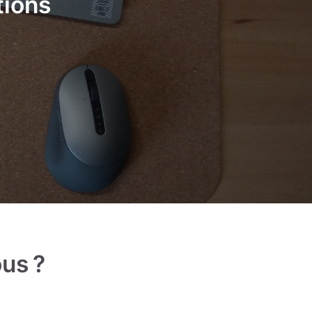
tions
ous ?