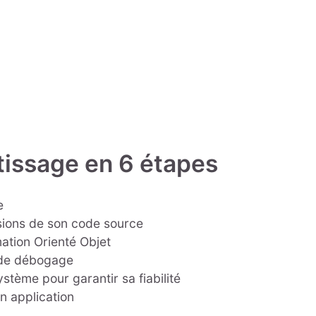
issage en 6 étapes
e
sions de son code source
tion Orienté Objet
 de débogage
ystème pour garantir sa fiabilité
on application