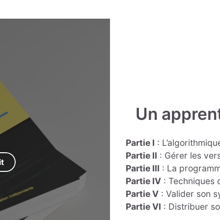
Un apprent
Partie I
: L’algorithmiqu
Partie II
: Gérer les ver
it
Partie III
: La programma
Partie IV
: Techniques
Partie V
: Valider son s
Partie VI
: Distribuer s