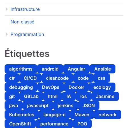
Infrastructure
Non classé
Programmation
Étiquettes
algorithms
android
Angular
Ansible
c#
CI/CD
cleancode
code
css
debugging
DevOps
Docker
ecology
git
GitLab
html
IA
ios
Jasmine
java
javascript
jenkins
JSON
Kubernetes
langage-c
Maven
network
OpenShift
performance
POO