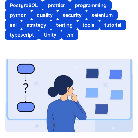
PostgreSQL
prettier
programming
python
quality
security
selenium
ssl
strategy
testing
tools
tutorial
typescript
Unity
vm