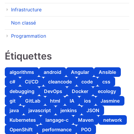
Infrastructure
Non classé
Programmation
Étiquettes
algorithms
android
Angular
Ansible
c#
CI/CD
cleancode
code
css
debugging
DevOps
Docker
ecology
git
GitLab
html
IA
ios
Jasmine
java
javascript
jenkins
JSON
Kubernetes
langage-c
Maven
network
OpenShift
performance
POO