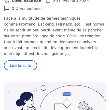
person
calendar_month
David BELBEZE
30 novembre 2025
chat_bubble
0 Commentaire
Face à la multitude de termes techniques
comme Frontend, Backend, Fullstack, etc. il est normal
de se sentir un peu perdu avant même de se pencher
sur votre première ligne de code. C’est une réaction
tout à fait normale quand on découvre un univers
aussi vaste que celui du développement logiciel. Ici,
mon objectif est de vous guider […]
Lire la suite