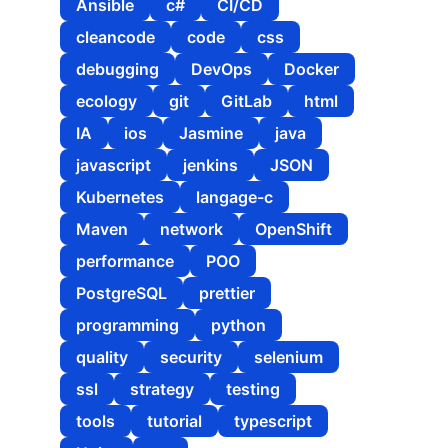
Ansible
c#
CI/CD
cleancode
code
css
debugging
DevOps
Docker
ecology
git
GitLab
html
IA
ios
Jasmine
java
javascript
jenkins
JSON
Kubernetes
langage-c
Maven
network
OpenShift
performance
POO
PostgreSQL
prettier
programming
python
quality
security
selenium
ssl
strategy
testing
tools
tutorial
typescript