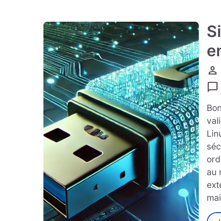
S
e
person
chat_bubble
Bon
val
Lin
séc
ord
au 
ext
mai