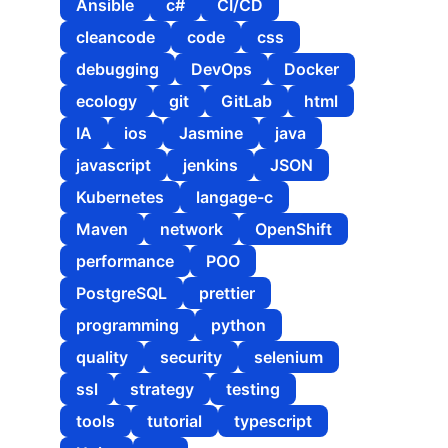
Ansible
c#
CI/CD
cleancode
code
css
debugging
DevOps
Docker
ecology
git
GitLab
html
IA
ios
Jasmine
java
javascript
jenkins
JSON
Kubernetes
langage-c
Maven
network
OpenShift
performance
POO
PostgreSQL
prettier
programming
python
quality
security
selenium
ssl
strategy
testing
tools
tutorial
typescript