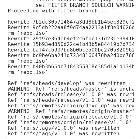
	 set FILTER_BRANCH_SQUELCH_WARNING=1.

Proceeding with filter-branch...

Rewrite 7b2dc305714847a3dd8bb1b45ec329cf29
Rewrite 9e5db222aa8f9d74aa2213a1f3e04626d1
rm 'repo.iso'

Rewrite 29f97e364eb4ef2c6fbc131d231e994102
Rewrite 15b93ed850d22ce1b43b5e84419b2d7344
Rewrite baf47cb907bd8b0bce500bc27053209629
Rewrite bc9be6ba241d72348166476ba2d0bc7684
rm 'repo.iso'

Rewrite b40b3b66db7184355818c385d1a1d134b7
rm 'repo.iso'

Ref 'refs/heads/develop' was rewritten

WARNING: Ref 'refs/heads/master' is unchang
Ref 'refs/heads/release/v1.0.0' was rewritt
Ref 'refs/heads/release/v1.1.0' was rewritt
Ref 'refs/remotes/origin/develop' was rewri
WARNING: Ref 'refs/remotes/origin/master' i
Ref 'refs/remotes/origin/release/v1.0.0' wa
Ref 'refs/remotes/origin/release/v1.1.0' wa
Ref 'refs/tags/v1.0.0' was rewritten

Ref 'refs/tags/v1.1.0' was rewritten