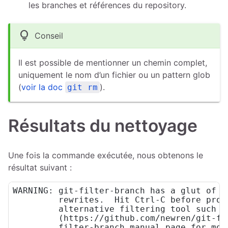
les branches et références du repository.
lightbulb
Conseil
Il est possible de mentionner un chemin complet,
uniquement le nom d’un fichier ou un pattern glob
(
voir la doc
).
git rm
Résultats du nettoyage
Une fois la commande exécutée, nous obtenons le
résultat suivant :
WARNING: git-filter-branch has a glut of g
	 rewrites.  Hit Ctrl-C before proceeding to abort, then use an

	 alternative filtering tool such as 'git filter-repo'

	 (https://github.com/newren/git-filter-repo/) instead.  See the

	 filter-branch manual page for more details; to squelch this warning,
