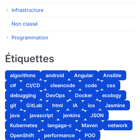
Infrastructure
Non classé
Programmation
Étiquettes
algorithms
android
Angular
Ansible
c#
CI/CD
cleancode
code
css
debugging
DevOps
Docker
ecology
git
GitLab
html
IA
ios
Jasmine
java
javascript
jenkins
JSON
Kubernetes
langage-c
Maven
network
OpenShift
performance
POO