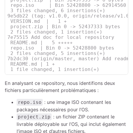
 repo.iso     | Bin 52428800 -> 62914560 by
 3 files changed, 6 insertions(+)

9e5db22 (tag: v1.0.0, origin/release/v1.0.
 VERSION.md  |   1 +

 project.zip | Bin 0 -> 52437333 bytes

 2 files changed, 1 insertion(+)

7e75515 Add doc for local repository

 README.md |   5 +++++

 repo.iso  | Bin 0 -> 52428800 bytes

 2 files changed, 5 insertions(+)

7b2dc30 (origin/master, master) Add readme 
 README.md | 1 +

 1 file changed, 1 insertion(+)
En analysant ce repository, nous identifions deux
fichiers particulièrement problématiques :
: une image ISO contenant les
repo.iso
packages nécessaires pour l’OS.
: un fichier ZIP contenant le
project.zip
livrable déployable sur l’OS, qui inclut également
l’image ISO et d’autres fichiers.