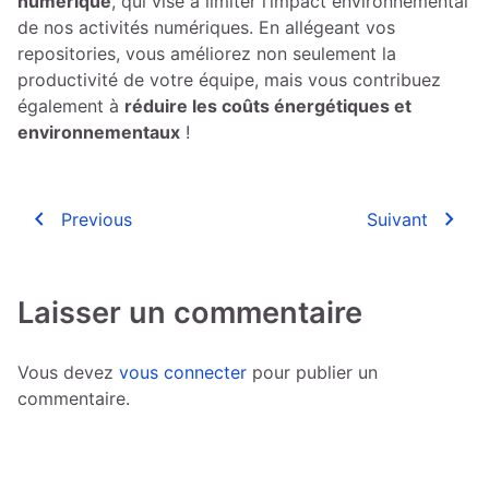
numérique
, qui vise à limiter l’impact environnemental
de nos activités numériques. En allégeant vos
repositories, vous améliorez non seulement la
productivité de votre équipe, mais vous contribuez
également à
réduire les coûts énergétiques et
environnementaux
!
navigate_before
navigate_next
Previous
Suivant
Laisser un commentaire
Vous devez
vous connecter
pour publier un
commentaire.