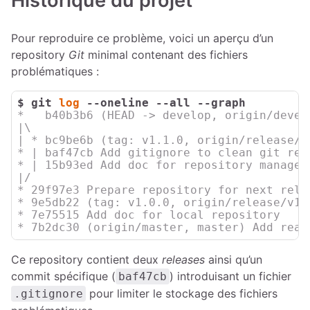
Historique du projet
Pour reproduire ce problème, voici un aperçu d’un
repository
Git
minimal contenant des fichiers
problématiques :
$ 
git 
log
 --oneline --all --graph
*   b40b3b6 (HEAD -> develop, origin/devel
|\

| * bc9be6b (tag: v1.1.0, origin/release/v
* | baf47cb Add gitignore to clean git repo
* | 15b93ed Add doc for repository manageme
|/

* 29f97e3 Prepare repository for next relea
* 9e5db22 (tag: v1.0.0, origin/release/v1.
* 7e75515 Add doc for local repository

* 7b2dc30 (origin/master, master) Add read
Ce repository contient deux
releases
ainsi qu’un
commit spécifique (
) introduisant un fichier
baf47cb
pour limiter le stockage des fichiers
.gitignore