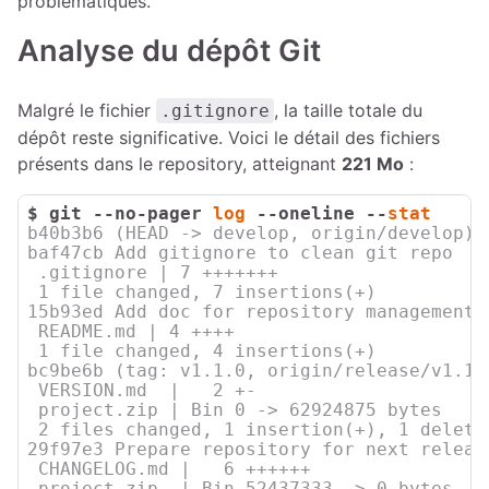
problématiques.
Analyse du dépôt Git
Malgré le fichier
, la taille totale du
.gitignore
dépôt reste significative. Voici le détail des fichiers
présents dans le repository, atteignant
221 Mo
:
$ 
git --no-pager 
log
 --oneline --
stat
b40b3b6 (HEAD -> develop, origin/develop) 
baf47cb Add gitignore to clean git repo

 .gitignore | 7 +++++++

 1 file changed, 7 insertions(+)

15b93ed Add doc for repository management

 README.md | 4 ++++

 1 file changed, 4 insertions(+)

bc9be6b (tag: v1.1.0, origin/release/v1.1.
 VERSION.md  |   2 +-

 project.zip | Bin 0 -> 62924875 bytes

 2 files changed, 1 insertion(+), 1 deletio
29f97e3 Prepare repository for next release
 CHANGELOG.md |   6 ++++++

 project.zip  | Bin 52437333 -> 0 bytes
