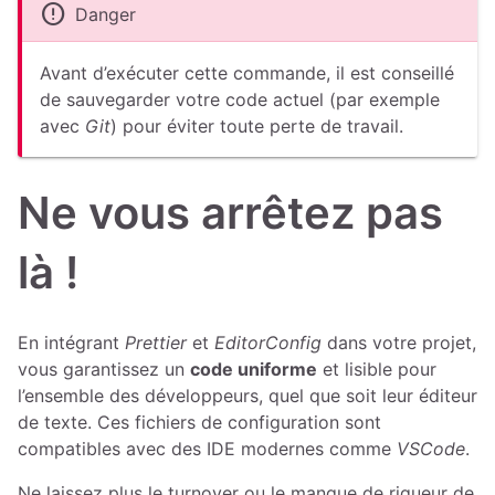
error
Danger
Avant d’exécuter cette commande, il est conseillé
de sauvegarder votre code actuel (par exemple
avec
Git
) pour éviter toute perte de travail.
Ne vous arrêtez pas
là !
En intégrant
Prettier
et
EditorConfig
dans votre projet,
vous garantissez un
code uniforme
et lisible pour
l’ensemble des développeurs, quel que soit leur éditeur
de texte. Ces fichiers de configuration sont
compatibles avec des IDE modernes comme
VSCode
.
Ne laissez plus le turnover ou le manque de rigueur de