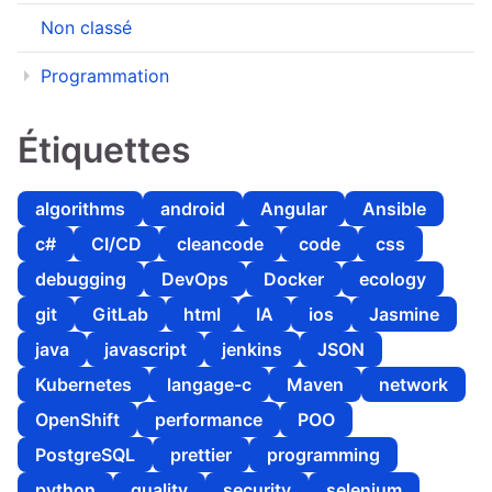
Non classé
Programmation
Étiquettes
algorithms
android
Angular
Ansible
c#
CI/CD
cleancode
code
css
debugging
DevOps
Docker
ecology
git
GitLab
html
IA
ios
Jasmine
java
javascript
jenkins
JSON
Kubernetes
langage-c
Maven
network
OpenShift
performance
POO
PostgreSQL
prettier
programming
python
quality
security
selenium